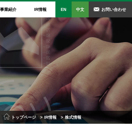
事業紹介
IR情報
EN
中文
お問い合わせ
ルサイエンス事業
Rカレンダー
カタログ・動画
株式について
t株式会社
レンダー
カタログダウンロード
株式情報
動画
株主総会
電子公告
トップページ
IR情報
株式情報