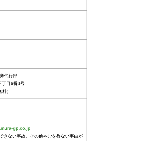
証券代行部
三丁目6番3号
料無料）
amura-gp.co.jp
できない事故、その他やむを得ない事由が