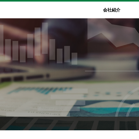
会社紹介
業
信
企業コンセプト
IR資料室
特殊精密機器事業
財務ハイライト
社会・環境
マテリア
I
社説明
社長メッセージ
IRニュース
耐摩耗部品
財務ハイライト
環境に配慮したものづくり
Zeo Nex
IRカ
ス加工向けダイ
経営理念
事業計画及び成長可能
実装機用ノズル
品質にこだわったものづくり
性に関する事項
コンプライアンス
半導体用コレット
社会との関わり
製造装置
決算短信
ロゴマークの由来
マイクロリアクター（装置関連）
表彰・認定
有価証券報告書
洗浄装置
動画配信
株主通信
(年次・中間報告書)
IRレポート
説明会資料