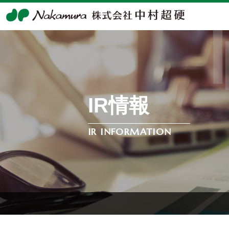
経営情報
会社案内
D-Next事
動画配
IR情報
会社概要
トップメッセージ
ダイヤモンドワイヤ
決算説明・会
会社沿革
コーポレート
単結晶SiC スライ
ガバナンス
ヤモンドワイヤ
IR INFORMATION
事業所案内
経営理念
ダイヤモンドワイヤ