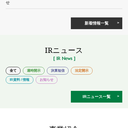
せ
新着情報一覧
IRニュース
[ IR News ]
全て
適時開示
決算短信
法定開示
IR資料 / 情報
お知らせ
IRニュース一覧