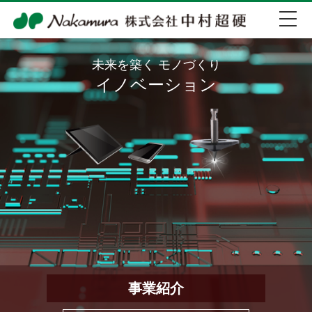
未来を築く モノづくり
イノベーション
EN
中文
072-274-0007
会社紹介
事業紹介
IR情報
事業紹介