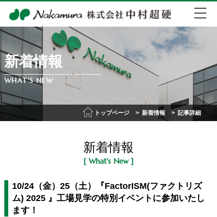
新着情報
EN
中文
WHAT'S NEW
072-274-0007
トップページ
新着情報
記事詳細
会社紹介
新着情報
事業紹介
[ What's New ]
IR情報
10/24（金）25（土）『FactorISM(ファクトリズ
ム) 2025 』工場見学の特別イベントに参加いたし
ます！