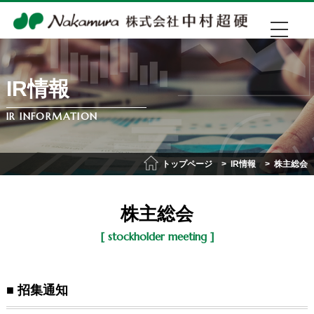
IR情報
EN
中文
IR INFORMATION
072-274-0007
トップページ
IR情報
株主総会
株主総会
会社紹介
[ stockholder meeting ]
事業紹介
■ 招集通知
IR情報