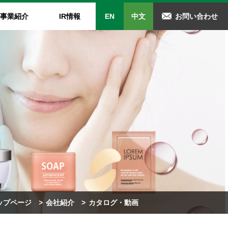
事業紹介
IR情報
EN
中文
お問い合わせ
ルサイエンス事業
Rカレンダー
カタログ・動画
株式について
オライト(Zeoal)
カレンダー
カタログダウンロード
株式情報
ンラインショップ
動画
株主総会
レポート
電子公告
ップページ
会社紹介
カタログ・動画