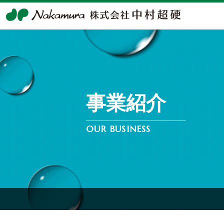
経営情報
会社案内
D-Next事
動画配
事業紹介
トップメッセージ
会社概要
ダイヤモンドワイヤ
決算説明・会
コーポレート
会社沿革
単結晶SiC スライ
ガバナンス
ヤモンドワイヤ
OUR BUSINESS
事業所案内
経営理念
ダイヤモンドワイヤ