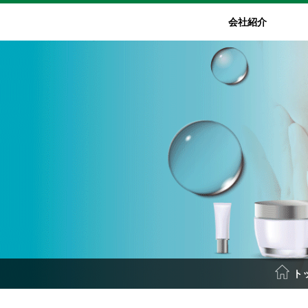
会社紹介
業
信
企業コンセプト
IR資料室
特殊精密機器事業
財務ハイライト
社会・環境
マテリア
I
社説明
社長メッセージ
事業計画及び成長可能
耐摩耗部品
財務ハイライト
環境に配慮したものづくり
ナノサイズゼ
IR
性に関する事項
ス加工向けダイ
経営理念
実装機用ノズル
品質にこだわったものづくり
中村超硬オ
決算短信
コンプライアンス
半導体用コレット
社会との関わり
テクニカル
製造装置
有価証券報告書
ロゴマークの由来
マイクロリアクター（装置関連）
表彰・認定
動画配信
洗浄装置
株主通信
(年次・中間報告書)
IRレポート
ト
説明会資料