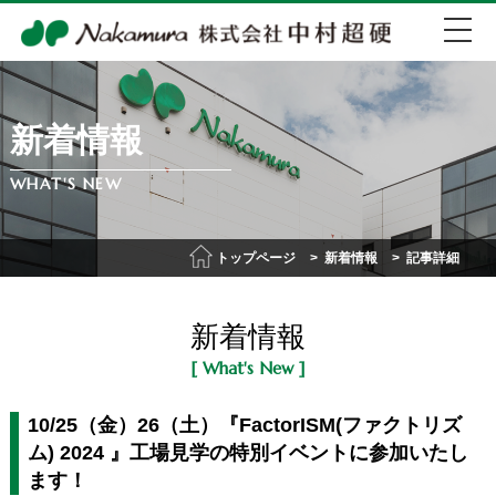
新着情報
EN
中文
WHAT'S NEW
072-274-0007
トップページ
新着情報
記事詳細
会社紹介
新着情報
事業紹介
[ What's New ]
IR情報
10/25（金）26（土）『FactorISM(ファクトリズ
ム) 2024 』工場見学の特別イベントに参加いたし
ます！