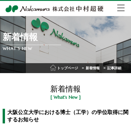
新着情報
EN
中文
WHAT'S NEW
072-274-0007
トップページ
新着情報
記事詳細
会社紹介
新着情報
事業紹介
[ What's New ]
IR情報
大阪公立大学における博士（工学）の学位取得に関
するお知らせ