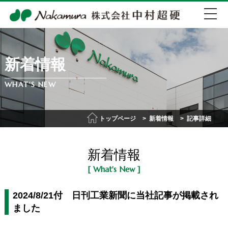
新着情報
EN
中文
WHAT'S NEW
072-274-0007
トップページ
新着情報
記事詳細
会社紹介
新着情報
事業紹介
[ What's New ]
IR情報
2024/8/21付 日刊工業新聞に当社記事が掲載され
ました