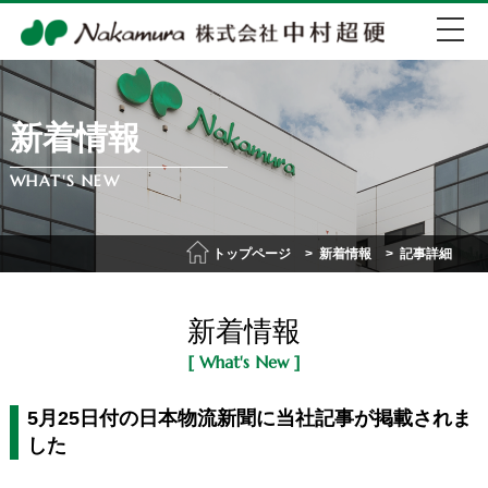
新着情報
EN
中文
WHAT'S NEW
072-274-0007
トップページ
新着情報
記事詳細
会社紹介
新着情報
事業紹介
[ What's New ]
IR情報
5月25日付の日本物流新聞に当社記事が掲載されま
した