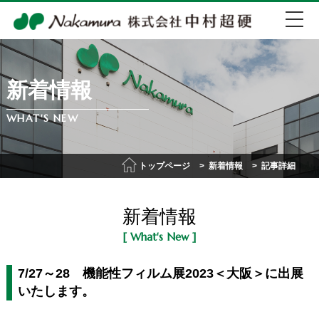
新着情報
EN
中文
WHAT'S NEW
072-274-0007
トップページ
新着情報
記事詳細
会社紹介
新着情報
事業紹介
[ What's New ]
IR情報
7/27～28 機能性フィルム展2023＜大阪＞に出展
いたします。