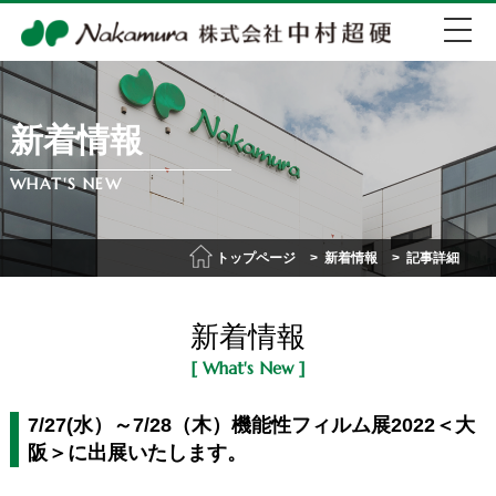
新着情報
EN
中文
WHAT'S NEW
072-274-0007
トップページ
新着情報
記事詳細
会社紹介
新着情報
事業紹介
[ What's New ]
IR情報
7/27(水）～7/28（木）機能性フィルム展2022＜大
阪＞に出展いたします。