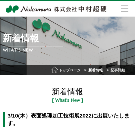
新着情報
EN
中文
WHAT'S NEW
072-274-0007
トップページ
新着情報
記事詳細
会社紹介
新着情報
事業紹介
[ What's New ]
IR情報
3/10(木）表面処理加工技術展2022に出展いたしま
す。