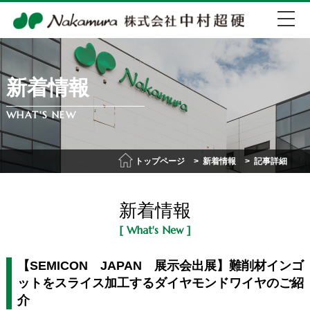
新着情報
EN
中文
WHAT'S NEW
072-274-0007
トップページ
新着情報
記事詳細
会社紹介
新着情報
事業紹介
[ What's New ]
IR情報
【SEMICON JAPAN 展示会出展】難削材インゴ
ットをスライス加工するダイヤモンドワイヤのご紹
介