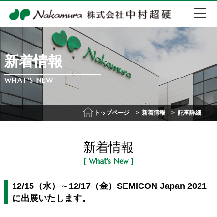
新着情報
EN
中文
WHAT'S NEW
072-274-0007
トップページ
新着情報
記事詳細
会社紹介
新着情報
事業紹介
[ What's New ]
IR情報
12/15（水）～12/17（金）SEMICON Japan 2021
に出展いたします。