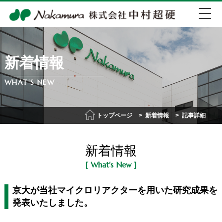
新着情報
EN
中文
WHAT'S NEW
072-274-0007
トップページ
新着情報
記事詳細
会社紹介
新着情報
事業紹介
[ What's New ]
IR情報
京大が当社マイクロリアクターを用いた研究成果を
発表いたしました。