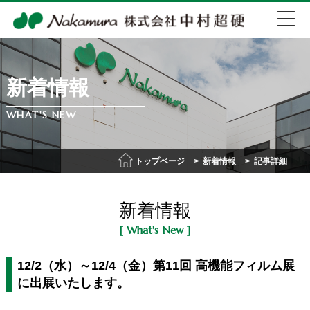
新着情報
EN
中文
WHAT'S NEW
072-274-0007
トップページ
新着情報
記事詳細
会社紹介
新着情報
事業紹介
[ What's New ]
IR情報
12/2（水）～12/4（金）第11回 高機能フィルム展
に出展いたします。