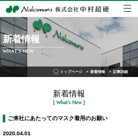
新着情報
EN
中文
WHAT'S NEW
072-274-0007
トップページ
新着情報
記事詳細
会社紹介
新着情報
事業紹介
[ What's New ]
IR情報
ご来社にあたってのマスク着用のお願い
2020.04.01